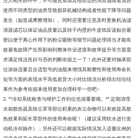
注入相关部件中，不可随意添加其他类型的润滑油或者混合
使用不同类型的油类导致损坏机械结构或者性能下降等问题
发生（如造成摩擦增加）。同时还需要注意及时更换机油滤
清器滤芯以保证油品质量以及转子内壁的牛皮纸应该贴合紧
密以便于离心作用下的粉尘吸附等细节问题处理得当才能有
效避免故障产生而影响到整体作业进度和效率提升等方面需
求满足情况良好与否的判断依据之一了！此外还要对轴承部
位涂抹适量且合适型号的油脂来增强其耐磨性和使用寿命长
短等方面的表现水平高低差异大小对比情况分析得出结论结
果作为参考依据来使用更加合理科学一些吧~
2. **冷却系统检查与维护工作到位也很重要哦。** 定期清理
水箱散热器及除尘罩等部位积累的灰尘杂物可以有效提高散
热效果和延长零部件的使用寿命呢！（建议采用软水进行发
动机冷却操作）；另外还可以根据实际情况加入适量比例的