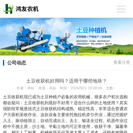
公司动态
查看分类
土豆收获机好用吗？适用于哪些地块？
作者：
本站
来源：
本站
时间：
2026/5/21 10:08:09
次数：
土豆收获机现已成为土豆种植户必备的农用机械，很多农户初次选购
都会疑问：土豆收获机到底好不好用？适合什么样的土地使用？其实
现阶段常规悬挂式土豆收获机结构成熟、稳定性高，非常适合普通农
户大面积采收作业。这款设备主要依托拖拉机牵引作业，通过挖掘铲
入土、振动链筛土，自动完成出土、去土、输送全过程。机器作业过
程中不挑土质，沙土地、半黏土地均可正常使用，收获干净、漏薯率
低。相比人工刨薯，机械收获不仅节省大量人工成本，还能有效降低