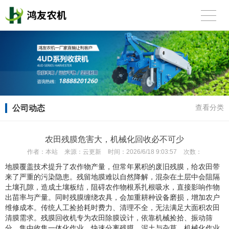
公司动态
查看分类
农田残膜危害大，机械化回收必不可少
作者：
本站
来源：
云更新
时间：
2026/6/18 9:03:57
次数：
地膜覆盖技术提升了农作物产量，但常年累积的废旧残膜，给农田带
来了严重的污染隐患。残留地膜难以自然降解，混杂在土层中会阻隔
土壤孔隙，造成土壤板结，阻碍农作物根系扎根吸水，直接影响作物
出苗率与产量。同时残膜缠绕农具，会加重耕种设备磨损，增加农户
维修成本。传统人工捡拾耗时费力、清理不全，无法满足大面积农田
清膜需求。残膜回收机专为农田除膜设计，依靠机械捡拾、振动筛
分、集中收集一体化作业，快速分离残膜、泥土与杂草。机械化作业