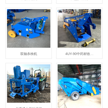
双轴杀秧机
4UY-90中药材收…