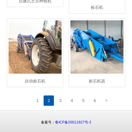
点播式土豆种植机
捡石机
自动捡石机
捡石机器
>
1
2
3
4
5
6
备案号：
鲁ICP备20011927号-2