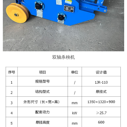
双轴杀秧机