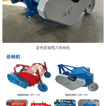
蓝色双轴甩刀杀秧机